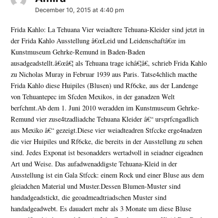
December 10, 2015 at 4:40 pm
Frida Kahlo: La Tehuana Vier weiadtere Tehuana-Kleider sind jetzt in
der Frida Kahlo Ausstellung â€œLeid und Leidenschaftâ€œ im
Kunstmuseum Gehrke-Remund in Baden-Baden
ausadgeadstellt.â€œâ€¦ als Tehuana trage ichâ€¦â€, schrieb Frida Kahlo
zu Nicholas Muray in Februar 1939 aus Paris. Tatse4chlich macthe
Frida Kahlo diese Huipiles (Blusen) und Rf6cke, aus der Landenge
von Tehuantepec im Sfcden Mexikos, in der ganadzen Welt
berfchmt.Ab dem 1. Juni 2010 weradden im Kunstmuseum Gehrke-
Remund vier zuse4tzadliadche Tehuana Kleider â€“ ursprfcngadlich
aus Mexiko â€“ gezeigt.Diese vier weiadteadren Stfccke erge4nadzen
die vier Huipiles und Rf6cke, die bereits in der Ausstellung zu sehen
sind. Jedes Exponat ist besonadders wertadvoll in seiadner eigeadnen
Art und Weise. Das aufadwenaddigste Tehuana-Kleid in der
Ausstellung ist ein Gala Stfcck: einem Rock und einer Bluse aus dem
gleiadchen Material und Muster.Dessen Blumen-Muster sind
handadgeadstickt, die geoadmeadtriadschen Muster sind
handadgeadwebt. Es dauadert mehr als 3 Monate um diese Bluse