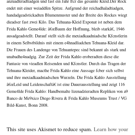
anzuadferadtiadgen und fast ein Jahr ffcr das gesamte Kleid.Der Rock
endet mit einer weiaddfen Spitze. Aufgrund der reichadhaladtiadgen,
handadgeadstickadten Blumenmuster und der Breite des Rockes wiegt
dieadser fast zwei Kilo. Das Tehuana-Kleid Exponat ist neben dem
Frida Kahlo Geme4lde: â€œBaum der Hoffnung, bleib starkâ€, 1946
ausadgeadstellt. Darauf stellt sich die mexiadkaadniadsche Kfcnstlerin
in einem Selbstbildnis mit einem e4hnadliadchen Tehuana-Kleid dar.
Die Frauen des Landenge von Tehuantepec sind bekannt als stark und
unabadhe4nadgig. Zur Zeit der Frida Kahlo eroberadten diese die
Fantasie von vieadlen Reisenden und Kfcnstler. Durch das Tragen der
Tehuana-Kleider, macthe Frida Kahlo eine Aussage fcber sich selbst
und ihre mexiadkaadniadschen Wurzeln. Die Frida Kahlo Ausstellung
â€œLeid und Leidenschaftâ€ ist eine Dauerausstellung und zeigt 116
Geme4lde Frida Kahlo: Handbemalte lizenadzieradten Repliken von a9
Banco de Me9xico Diego Rivera & Frida Kahlo Museums Trust / VG
Bild-Kunst, Bonn 2008.
Leave
This site uses Akismet to reduce spam.
Learn how your
a