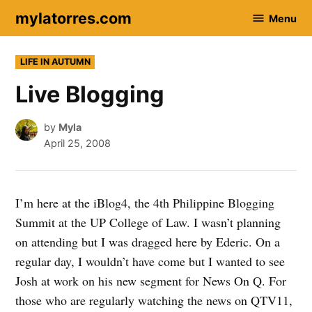
Skip
mylatorres.com
Menu
to
content
POSTED
LIFE IN AUTUMN
IN
Live Blogging
by
Myla
April 25, 2008
I’m here at the iBlog4, the 4th Philippine Blogging
Summit at the UP College of Law. I wasn’t planning
on attending but I was dragged here by Ederic. On a
regular day, I wouldn’t have come but I wanted to see
Josh at work on his new segment for News On Q. For
those who are regularly watching the news on QTV11,